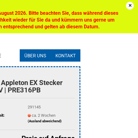
n
DE
Login
Merkzettel
 August 2026. Bitte beachten Sie, dass während dieses
ichkeit wieder für Sie da und kümmern uns gerne um
Ihr Warenkorb
0,00 EUR
ch entsprechend und gelten ab diesem Datum.
E
ÜBER UNS
KONTAKT
Appleton EX Stecker
V | PRE316PB
291145
it:
ca. 2 Wochen
(Ausland abweichend)