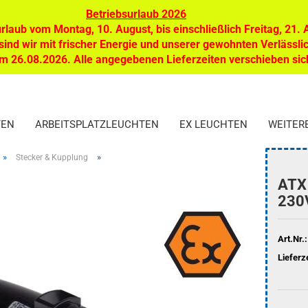
Suche
Betriebsurlaub 2026
rlaub vom Montag, 10. August, bis einschließlich Freitag, 21.
Suche...
ind wir mit frischer Energie und unserer gewohnten Verlässl
Alle
dem 26.08.2026. Alle angegebenen Lieferzeiten verschieben si
TEN
ARBEITSPLATZLEUCHTEN
EX LEUCHTEN
WEITER
»
»
Stecker & Kupplung
ATX 
230
Art.Nr.:
Lieferze