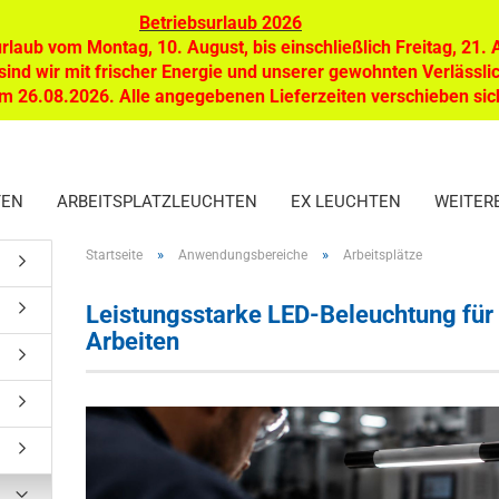
Suche
Betriebsurlaub 2026
rlaub vom Montag, 10. August, bis einschließlich Freitag, 21.
Suche...
ind wir mit frischer Energie und unserer gewohnten Verlässl
Alle
dem 26.08.2026. Alle angegebenen Lieferzeiten verschieben si
TEN
ARBEITSPLATZLEUCHTEN
EX LEUCHTEN
WEITER
»
»
Startseite
Anwendungsbereiche
Arbeitsplätze
Leistungsstarke LED-Beleuchtung für 
Arbeiten