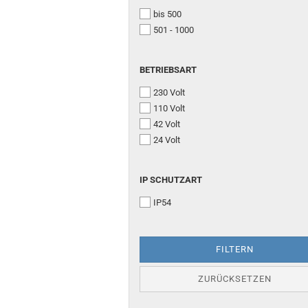
bis 500
501 - 1000
BETRIEBSART
BETRIEBSART
230 Volt
110 Volt
42 Volt
24 Volt
IP
IP SCHUTZART
SCHUTZART
IP54
FILTERN
ZURÜCKSETZEN