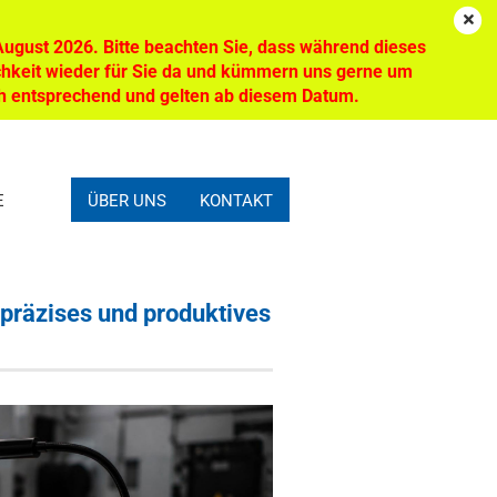
n
DE
Login
Merkzettel
 August 2026. Bitte beachten Sie, dass während dieses
ichkeit wieder für Sie da und kümmern uns gerne um
Ihr Warenkorb
0,00 EUR
ch entsprechend und gelten ab diesem Datum.
E
ÜBER UNS
KONTAKT
präzises und produktives