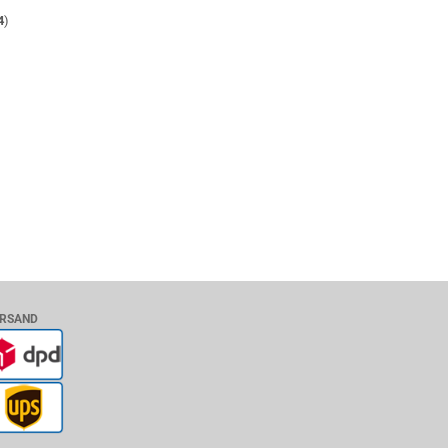
4
)
RSAND