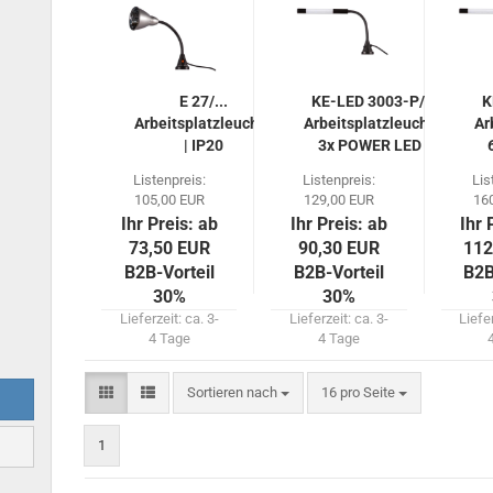
E 27/...
KE-LED 3003-P/A
K
Arbeitsplatzleuchte
Arbeitsplatzleuchte
Ar
| IP20
3x POWER LED |
IP54
Listenpreis:
Listenpreis:
Lis
105,00 EUR
129,00 EUR
16
Ihr Preis: ab
Ihr Preis: ab
Ihr 
73,50 EUR
90,30 EUR
112
B2B-Vorteil
B2B-Vorteil
B2B
30%
30%
Lieferzeit:
ca. 3-
Lieferzeit:
ca. 3-
Liefe
4 Tage
4 Tage
Sortieren nach
pro Seite
Sortieren nach
16 pro Seite
1