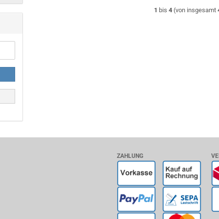
1
bis
4
(von insgesamt
ZAHLUNG
VE