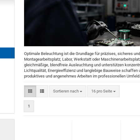
Optimale Beleuchtung ist die Grundlage für präzises, sicheres und
Montagearbeitsplatz, Labor, Werkstatt oder Maschinenarbeitspla
gleichmäßige, blendfreie Ausleuchtung und unterstützen konzentri
Lichtqualität, Energieeffizienz und langlebige Bauweise schaffe
produktives und angenehmes Arbeiten im professionellen Umfeld
Sortieren nach
pro Seite
Sortieren nach
16 pro Seite
1