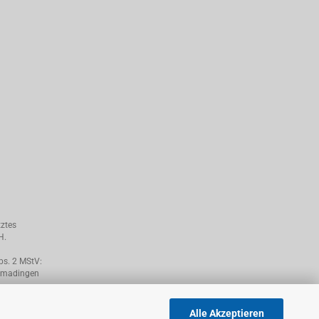
tztes
H.
bs. 2 MStV:
ttmadingen
Alle Akzeptieren