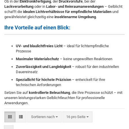
Ob in der
Elektronikfertigung
, der
Druckvorstufe
, bei der
Lackverarbeitung
oder in
Labor- und Reinraumanwendungen
– Gelblicht
schafft die
idealen Lichtverhältnisse für empfindliche Materialien
und
gewährleistet gleichzeitig eine
insektenarme Umgebung
.
Ihre Vorteile auf einen Blick:
UV- und blaulichtfreies Licht
– ideal für lichtempfindliche
Prozesse
Maximaler Materialschutz
– keine ungewollten Reaktionen
Zuverlässigkeit und Langlebigkeit
– robust für den industriellen
Dauereinsatz
Speziallicht für höchste Präzision
– entwickelt für Ihre
technischen Anforderungen
Setzen Sie auf
kontrollierte Beleuchtung
, die Ihre Prozesse schützt – mit
unseren leistungsstarken Gelblichtleuchten für professionelle
Anwendungen.
Sortieren nach
pro Seite
Sortieren nach
16 pro Seite