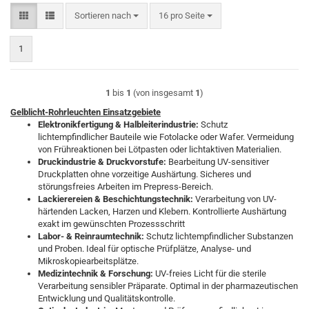
Sortieren nach
pro Seite
Sortieren nach
16 pro Seite
1
1
bis
1
(von insgesamt
1
)
Gelblicht-Rohrleuchten Einsatzgebiete
Elektronikfertigung & Halbleiterindustrie:
Schutz
lichtempfindlicher Bauteile wie Fotolacke oder Wafer. Vermeidung
von Frühreaktionen bei Lötpasten oder lichtaktiven Materialien.
Druckindustrie & Druckvorstufe:
Bearbeitung UV-sensitiver
Druckplatten ohne vorzeitige Aushärtung. Sicheres und
störungsfreies Arbeiten im Prepress-Bereich.
Lackierereien & Beschichtungstechnik:
Verarbeitung von UV-
härtenden Lacken, Harzen und Klebern. Kontrollierte Aushärtung
exakt im gewünschten Prozessschritt
Labor- & Reinraumtechnik:
Schutz lichtempfindlicher Substanzen
und Proben. Ideal für optische Prüfplätze, Analyse- und
Mikroskopiearbeitsplätze.
Medizintechnik & Forschung:
UV-freies Licht für die sterile
Verarbeitung sensibler Präparate. Optimal in der pharmazeutischen
Entwicklung und Qualitätskontrolle.