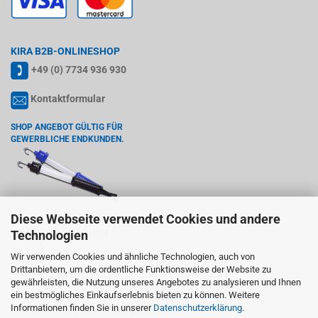
KIRA B2B-ONLINESHOP
+49 (0) 7734 936 930
Kontaktformular
SHOP ANGEBOT GÜLTIG FÜR
GEWERBLICHE ENDKUNDEN.
Diese Webseite verwendet Cookies und andere
Technologien
KIRA LEUCHTEN GMBH
Wiedenstr. 6, 78244 Gottmadingen
Wir verwenden Cookies und ähnliche Technologien, auch von
Drittanbietern, um die ordentliche Funktionsweise der Website zu
USt-ID gem. §27a UStG: DE142765755
gewährleisten, die Nutzung unseres Angebotes zu analysieren und Ihnen
ein bestmögliches Einkaufserlebnis bieten zu können. Weitere
Warenzeichen:
Informationen finden Sie in unserer
Datenschutzerklärung
.
KIRA ist ein eingetragenes und geschütztes