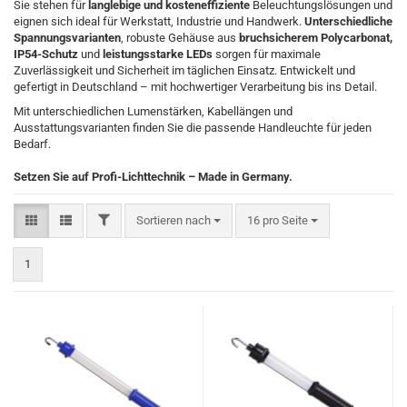
Sie stehen für
langlebige und kosteneffiziente
Beleuchtungslösungen und
eignen sich ideal für Werkstatt, Industrie und Handwerk.
Unterschiedliche
Spannungsvarianten
, robuste Gehäuse aus
bruchsicherem Polycarbonat,
IP54-Schutz
und
leistungsstarke LEDs
sorgen für maximale
Zuverlässigkeit und Sicherheit im täglichen Einsatz. Entwickelt und
gefertigt in Deutschland – mit hochwertiger Verarbeitung bis ins Detail.
Mit unterschiedlichen Lumenstärken, Kabellängen und
Ausstattungsvarianten finden Sie die passende Handleuchte für jeden
Bedarf.
Setzen Sie auf Profi-Lichttechnik – Made in Germany.
FILTER
Sortieren nach
pro Seite
Sortieren nach
16 pro Seite
1