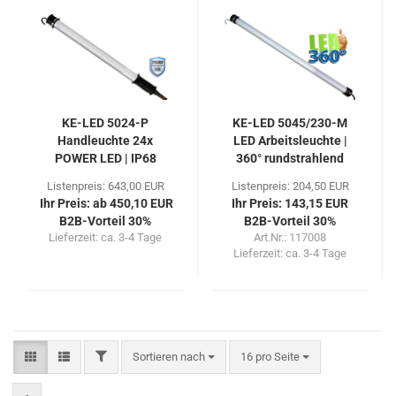
KE-LED 5024-P
KE-LED 5045/230-M
Handleuchte 24x
LED Arbeitsleuchte |
POWER LED | IP68
360° rundstrahlend
Listenpreis: 643,00 EUR
Listenpreis: 204,50 EUR
Ihr Preis: ab 450,10 EUR
Ihr Preis: 143,15 EUR
B2B-Vorteil 30%
B2B-Vorteil 30%
Lieferzeit:
ca. 3-4 Tage
Art.Nr.: 117008
Lieferzeit:
ca. 3-4 Tage
FILTER
Sortieren nach
pro Seite
Sortieren nach
16 pro Seite