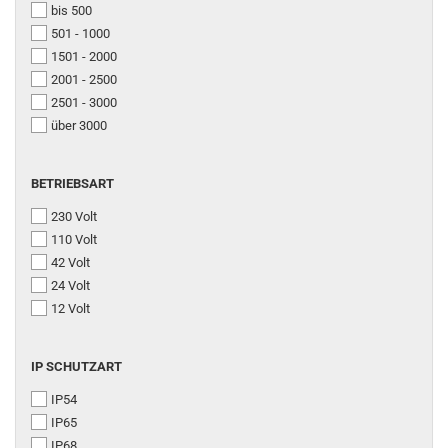
bis 500
501 - 1000
1501 - 2000
2001 - 2500
2501 - 3000
über 3000
BETRIEBSART
BETRIEBSART
230 Volt
110 Volt
42 Volt
24 Volt
12 Volt
IP
IP SCHUTZART
SCHUTZART
IP54
IP65
IP68