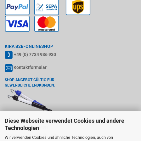
KIRA B2B-ONLINESHOP
+49 (0) 7734 936 930
Kontaktformular
SHOP ANGEBOT GÜLTIG FÜR
GEWERBLICHE ENDKUNDEN.
Diese Webseite verwendet Cookies und andere
Technologien
KIRA LEUCHTEN GMBH
Wiedenstr. 6, 78244 Gottmadingen
Wir verwenden Cookies und ähnliche Technologien, auch von