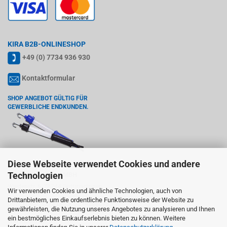
KIRA B2B-ONLINESHOP
+49 (0) 7734 936 930
Kontaktformular
SHOP ANGEBOT GÜLTIG FÜR
GEWERBLICHE ENDKUNDEN.
Diese Webseite verwendet Cookies und andere
Technologien
KIRA LEUCHTEN GMBH
Wiedenstr. 6, 78244 Gottmadingen
Wir verwenden Cookies und ähnliche Technologien, auch von
Drittanbietern, um die ordentliche Funktionsweise der Website zu
USt-ID gem. §27a UStG: DE142765755
gewährleisten, die Nutzung unseres Angebotes zu analysieren und Ihnen
ein bestmögliches Einkaufserlebnis bieten zu können. Weitere
Warenzeichen: