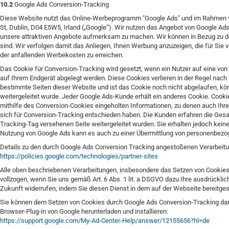
10.2
Google Ads Conversion-Tracking
Diese Website nutzt das Online-Werbeprogramm "Google Ads" und im Rahmen vo
St, Dublin, D04 E5W5, Irland („Google“). Wir nutzen das Angebot von Google A
unsere attraktiven Angebote aufmerksam zu machen. Wir können in Bezug zu 
sind. Wir verfolgen damit das Anliegen, Ihnen Werbung anzuzeigen, die für Sie v
der anfallenden Werbekosten zu erreichen.
Das Cookie für Conversion-Tracking wird gesetzt, wenn ein Nutzer auf eine von 
auf Ihrem Endgerät abgelegt werden. Diese Cookies verlieren in der Regel nach 3
bestimmte Seiten dieser Website und ist das Cookie noch nicht abgelaufen, kön
weitergeleitet wurde. Jeder Google Ads-Kunde erhält ein anderes Cookie. Cook
mithilfe des Conversion-Cookies eingeholten Informationen, zu denen auch Ihre 
sich für Conversion-Tracking entschieden haben. Die Kunden erfahren die Gesam
Tracking-Tag versehenen Seite weitergeleitet wurden. Sie erhalten jedoch keine
Nutzung von Google Ads kann es auch zu einer Übermittlung von personenbezo
Details zu den durch Google Ads Conversion Tracking angestoßenen Verarbeit
https://policies.google.com
/technologies
/partner-sites
Alle oben beschriebenen Verarbeitungen, insbesondere das Setzen von Cookie
vollzogen, wenn Sie uns gemäß Art. 6 Abs. 1 lit. a DSGVO dazu Ihre ausdrückliche 
Zukunft widerrufen, indem Sie diesen Dienst in dem auf der Webseite bereitgest
Sie können dem Setzen von Cookies durch Google Ads Conversion-Tracking dar
Browser-Plug-in von Google herunterladen und installieren:
https://support.google.com
/My-Ad-Center-Help
/answer
/12155656
?hl=de