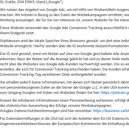
St, Dublin, D04 E5W5, Irland („Google“).
Wir nutzen das Angebot von Google Ads, um mit Hilfe von Werbemitteln (sog
machen. Wir können in Bezug zu den Daten der Werbekampagnen ermitteln, wie 
Werbung anzuzeigen, die für Sie von Interesse ist, unsere Website für Sie inte
Diese Website verwendet das Google Ads Conversion Tracking ausschließlich o
Ihrem Endgerät setzt.
Stattdessen wird der lokale Speicher Ihres Browsers genutzt, um dort eine indiv
Website ermöglicht. Hierfür werden über die ID bestimmte Nutzerinformationen e
Die ID wird gesetzt, wenn ein Nutzer auf eine von Google geschaltete Ads-Anze
erkennen, dass der Nutzer auf die Anzeige geklickt hat und zu dieser Seite wei
nicht über die Websites von Google Ads-Kunden nachverfolgt werden. Die so ei
erstellen, die sich für Conversion-Tracking entschieden haben. Die Kunden erfa
Conversion-Tracking-Tag versehenen Seite weitergeleitet wurden.
Sie erhalten jedoch keine Informationen, mit denen sich Nutzer persönlich ide
von personenbezogenen Daten an die Server der Google LLC. in den USA komme
zum Umgang Googles mit Daten von Websites finden Sie hier:
https://policies.
Soweit die erhobenen Informationen einen Personenbezug aufweisen, erfolgt die
der statistischen Auswertung des Erfolgs unserer Werbekampagnen.
Googles Datenschutzbestimmungen sind hier einsehbar:
https://business.safe
Für Datenübermittlungen in die USA hat sich der Anbieter dem EU-US-Datensc
Angemessenheitsbeschlusses der Europäischen Kommission die Einhaltung des