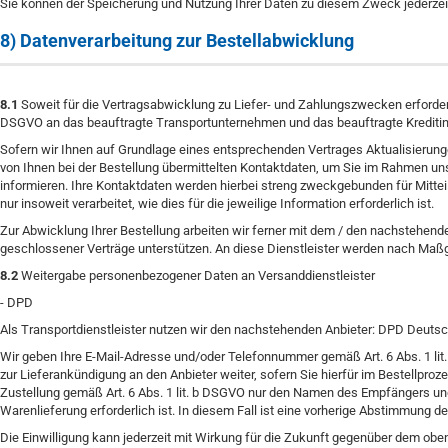
Sie können der Speicherung und Nutzung Ihrer Daten zu diesem Zweck jederze
8) Datenverarbeitung zur Bestellabwicklung
8.1
Soweit für die Vertragsabwicklung zu Liefer- und Zahlungszwecken erforder
DSGVO an das beauftragte Transportunternehmen und das beauftragte Kreditin
Sofern wir Ihnen auf Grundlage eines entsprechenden Vertrages Aktualisierungen
von Ihnen bei der Bestellung übermittelten Kontaktdaten, um Sie im Rahmen uns
informieren. Ihre Kontaktdaten werden hierbei streng zweckgebunden für Mitt
nur insoweit verarbeitet, wie dies für die jeweilige Information erforderlich ist.
Zur Abwicklung Ihrer Bestellung arbeiten wir ferner mit dem / den nachstehend
geschlossener Verträge unterstützen. An diese Dienstleister werden nach Ma
8.2
Weitergabe personenbezogener Daten an Versanddienstleister
- DPD
Als Transportdienstleister nutzen wir den nachstehenden Anbieter: DPD Deut
Wir geben Ihre E-Mail-Adresse und/oder Telefonnummer gemäß Art. 6 Abs. 1 li
zur Lieferankündigung an den Anbieter weiter, sofern Sie hierfür im Bestellproz
Zustellung gemäß Art. 6 Abs. 1 lit. b DSGVO nur den Namen des Empfängers und d
Warenlieferung erforderlich ist. In diesem Fall ist eine vorherige Abstimmung d
Die Einwilligung kann jederzeit mit Wirkung für die Zukunft gegenüber dem ob