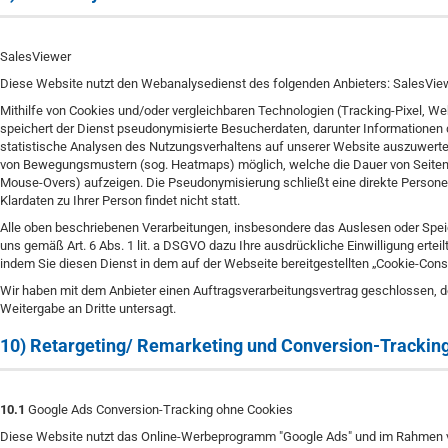
SalesViewer
Diese Website nutzt den Webanalysedienst des folgenden Anbieters: SalesVi
Mithilfe von Cookies und/oder vergleichbaren Technologien (Tracking-Pixel, 
speichert der Dienst pseudonymisierte Besucherdaten, darunter Informationen
statistische Analysen des Nutzungsverhaltens auf unserer Website auszuwerten
von Bewegungsmustern (sog. Heatmaps) möglich, welche die Dauer von Seitenbes
Mouse-Overs) aufzeigen. Die Pseudonymisierung schließt eine direkte Person
Klardaten zu Ihrer Person findet nicht statt.
Alle oben beschriebenen Verarbeitungen, insbesondere das Auslesen oder Spei
uns gemäß Art. 6 Abs. 1 lit. a DSGVO dazu Ihre ausdrückliche Einwilligung erteilt
indem Sie diesen Dienst in dem auf der Webseite bereitgestellten „Cookie-Conse
Wir haben mit dem Anbieter einen Auftragsverarbeitungsvertrag geschlossen, de
Weitergabe an Dritte untersagt.
10) Retargeting/ Remarketing und Conversion-Trackin
10.1
Google Ads Conversion-Tracking ohne Cookies
Diese Website nutzt das Online-Werbeprogramm "Google Ads" und im Rahmen vo